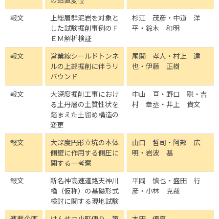
の鉛直変位
報文
上総層群泥岩を対象と
杉江 茂彦・中道 洋
した試験掘削事例のＦ
平・鈴木 和明
ＥＭ解析検証
報文
営業線シールドトンネ
尾関 孝人・村上 達
ルの上部掘削に伴うリ
也・伊藤 正樹
バウンド
報文
大深度掘削工事におけ
中山 亘・野口 聡・吉
る土丹層の土質性状を
村 幸丞・井上 貴文
踏まえた土留め構造の
変更
報文
大深度円形立坑の本体
山口 哲司・阿部 広
側壁に作用する側圧に
明・岩波 基
関する一考察
報文
新名神高速道路天神川
平岡 慎也・盛田 行
橋（仮称）の基礎形式
彦・小林 克哉
検討に関する現地試験
連載企画
けんせつ小町便り 第
本田 優夏