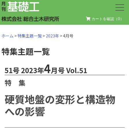
カートを確認（
0
）
ホーム
>
特集主題一覧
>
2023年
> 4月号
特集主題一覧
4
51号 2023年
月号 Vol.51
特 集
硬質地盤の変形と構造物
への影響