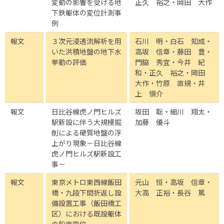
変動の影響を受ける地
正久 裕之・岡田 大作
下鉄躯体の変位計測事
例
報文
３次元浸透流解析を用
石川 明・白石 知成・
いた洪積地盤の地下水
高坂 信章・藤田 豊・
挙動の評価
門脇 秀宜・今井 紀
和・正久 裕之・岡田
大作・竹原 直規・井
上 愼介
報文
日比谷線虎ノ門ヒルズ
坂田 聡・細川 翔太・
駅新設に伴う大規模掘
加藤 優斗
削による硬質地盤の浮
上がり現象－日比谷線
虎ノ門ヒルズ駅新設工
事－
報文
東京メトロ東西線飯田
元山 恒・高坂 信章・
橋・九段下間折返し設
大高 正裕・長谷 篤
備設置工事（飯田橋工
区）における既設躯体