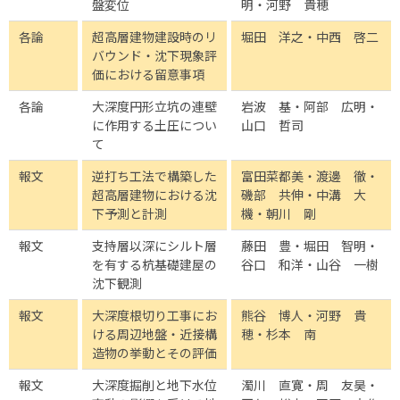
盤変位
明・河野 貴穂
各論
超高層建物建設時のリ
堀田 洋之・中西 啓二
バウンド・沈下現象評
価における留意事項
各論
大深度円形立坑の連壁
岩波 基・阿部 広明・
に作用する土圧につい
山口 哲司
て
報文
逆打ち工法で構築した
富田菜都美・渡邊 徹・
超高層建物における沈
磯部 共伸・中溝 大
下予測と計測
機・朝川 剛
報文
支持層以深にシルト層
藤田 豊・堀田 智明・
を有する杭基礎建屋の
谷口 和洋・山谷 一樹
沈下観測
報文
大深度根切り工事にお
熊谷 博人・河野 貴
ける周辺地盤・近接構
穂・杉本 南
造物の挙動とその評価
報文
大深度掘削と地下水位
濁川 直寛・周 友昊・