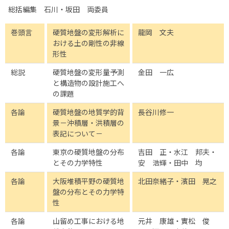
総括編集 石川・坂田 両委員
巻頭言
硬質地盤の変形解析に
龍岡 文夫
おける土の剛性の非線
形性
総説
硬質地盤の変形量予測
金田 一広
と構造物の設計施工へ
の課題
各論
硬質地盤の地質学的背
長谷川修一
景－沖積層・洪積層の
表記について－
各論
東京の硬質地盤の分布
吉田 正・水江 邦夫・
とその力学特性
安 浩輝・田中 均
各論
大阪堆積平野の硬質地
北田奈緒子・濱田 晃之
盤の分布とその力学特
性
各論
山留め工事における地
元井 康雄・實松 俊