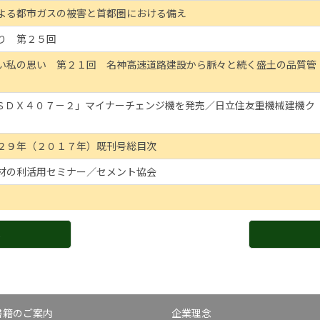
よる都市ガスの被害と首都圏における備え
り 第２５回
い私の思い 第２１回 名神高速道路建設から脈々と続く盛土の品質管
ＳＤＸ４０７－２」マイナーチェンジ機を発売／日立住友重機械建機ク
２９年（２０１７年）既刊号総目次
材の利活用セミナー／セメント協会
へ
書籍のご案内
企業理念