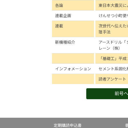
各論
東日本大震災に
連載企画
けんせつ小町便
連載
次世代へ伝えた
理手法
新機種紹介
アースドリル「
レーン（株）
「基礎工」平成
インフォメーション
セメント系固化
読者アンケート
前号
定期購読申込書