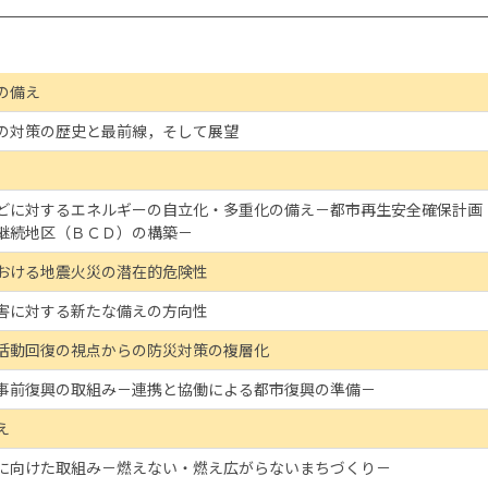
の備え
の対策の歴史と最前線，そして展望
どに対するエネルギーの自立化・多重化の備え－都市再生安全確保計画
継続地区（ＢＣＤ）の構築－
おける地震火災の潜在的危険性
害に対する新たな備えの方向性
活動回復の視点からの防災対策の複層化
事前復興の取組み－連携と協働による都市復興の準備－
え
に向けた取組み－燃えない・燃え広がらないまちづくり－