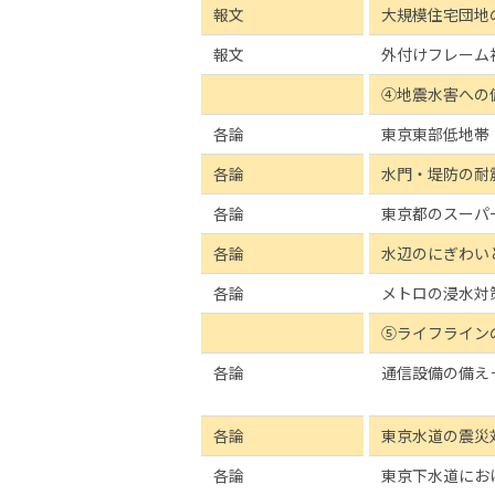
報文
大規模住宅団地
報文
外付けフレーム
④地震水害への
各論
東京東部低地帯
各論
水門・堤防の耐
各論
東京都のスーパ
各論
水辺のにぎわい
各論
メトロの浸水対
⑤ライフライン
各論
通信設備の備え
各論
東京水道の震災
各論
東京下水道にお