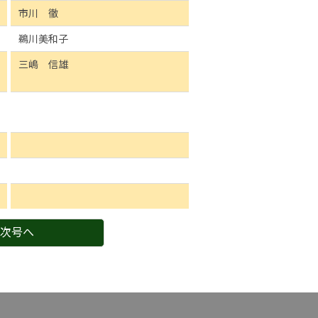
市川 徹
鵜川美和子
三嶋 信雄
次号へ