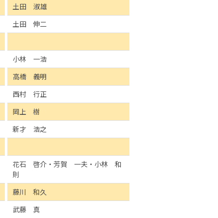
土田 淑雄
土田 伸二
小林 一浩
高橋 義明
西村 行正
岡上 樹
新才 浩之
花石 啓介・芳賀 一夫・小林 和
則
藤川 和久
武藤 真