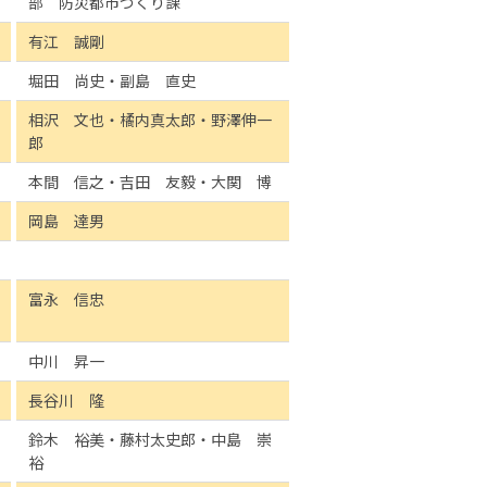
部 防災都市づくり課
有江 誠剛
堀田 尚史・副島 直史
相沢 文也・橘内真太郎・野澤伸一
郎
本間 信之・吉田 友毅・大関 博
岡島 達男
富永 信忠
中川 昇一
長谷川 隆
鈴木 裕美・藤村太史郎・中島 崇
裕