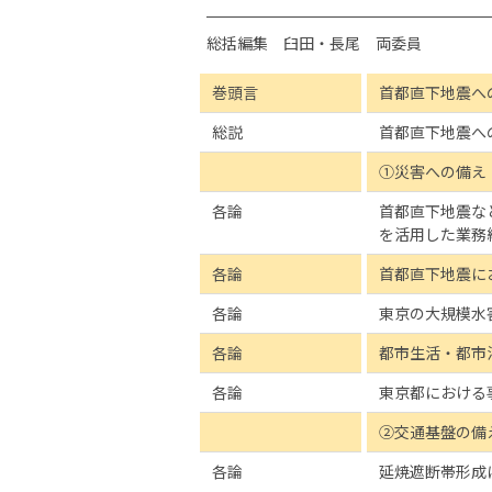
総括編集 臼田・長尾 両委員
巻頭言
首都直下地震へ
総説
首都直下地震へ
①災害への備え
各論
首都直下地震な
を活用した業務
各論
首都直下地震に
各論
東京の大規模水
各論
都市生活・都市
各論
東京都における
②交通基盤の備
各論
延焼遮断帯形成