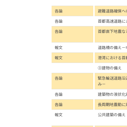
各論
避難道路確保へ
各論
首都高速道路に
各論
首都直下地震な
報文
道路橋の備え－
報文
港湾における首
③建物の備え
各論
緊急輸送道路沿
み－
各論
建築物の液状化
各論
長周期地震動に
報文
公共建築の備え