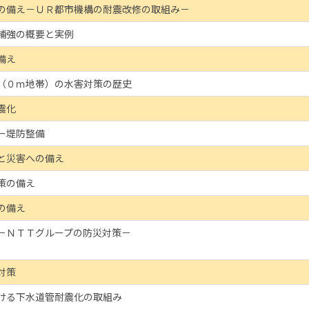
の備え－ＵＲ都市機構の耐震改修の取組み－
補強の概要と実例
備え
（０ｍ地帯）の水害対策の歴史
震化
ー堤防整備
と災害への備え
策の備え
の備え
－ＮＴＴグループの防災対策－
対策
ける下水道管耐震化の取組み