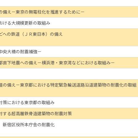
の備え－東京の無電柱化を推進するために－
おける大規模更新の取組み
どへの鉄道（ＪＲ東日本）の備え
中央大橋の耐震補強－
都直下地震への備え－横浜港・東京湾などにおける取組み－
道の備え－東京都における特定緊急輸送道路沿道建築物の耐震化の取組
対策における東京都の取組み
対する超高層鉄骨造建築物の耐震対策
 新宿区役所本庁舎の耐震化