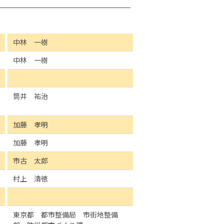
中林 一樹
中林 一樹
筒井 祐治
加藤 孝明
加藤 孝明
市古 太郎
村上 清徳
東京都 都市整備局 市街地整備