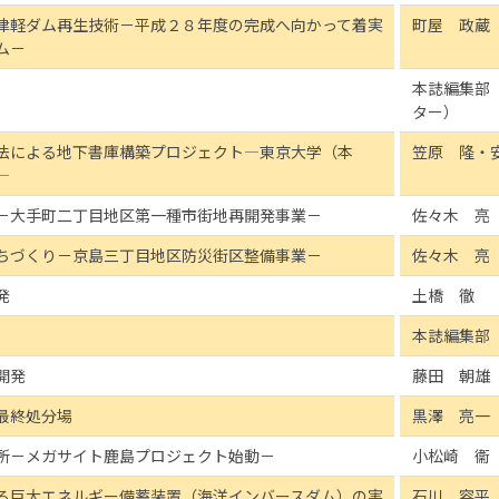
津軽ダム再生技術－平成２８年度の完成へ向かって着実
町屋 政蔵
ム－
本誌編集部
ター）
法による地下書庫構築プロジェクト―東京大学（本
笠原 隆・
―
－大手町二丁目地区第一種市街地再開発事業－
佐々木 亮
ちづくり－京島三丁目地区防災街区整備事業－
佐々木 亮
発
土橋 徹
本誌編集部
開発
藤田 朝雄
最終処分場
黒澤 亮一
所－メガサイト鹿島プロジェクト始動－
小松崎 衞
る巨大エネルギー備蓄装置（海洋インバースダム）の実
石川 容平