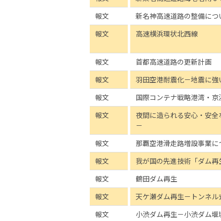
報文
新名神高速道路の整備につ
報文
高速横浜環状北西線
報文
首都高速道路の更新計画
報文
羽田空港耐震化－地震に強
報文
国際コンテナ戦略港湾・京
報文
夜間に造られる安心・安全
－
報文
那覇空港滑走路増設事業に
報文
我が国の先進技術「ダム再
報文
鶴田ダム再生
報文
天ケ瀬ダム再生－トンネル
報文
小渋ダム再生－小渋ダム堰