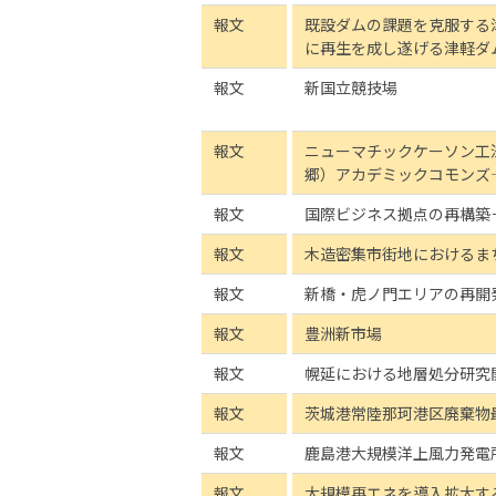
報文
既設ダムの課題を克服する
に再生を成し遂げる津軽ダ
報文
新国立競技場
報文
ニューマチックケーソン工
郷）アカデミックコモンズ
報文
国際ビジネス拠点の再構築
報文
木造密集市街地におけるま
報文
新橋・虎ノ門エリアの再開
報文
豊洲新市場
報文
幌延における地層処分研究
報文
茨城港常陸那珂港区廃棄物
報文
鹿島港大規模洋上風力発電
報文
大規模再エネを導入拡大す