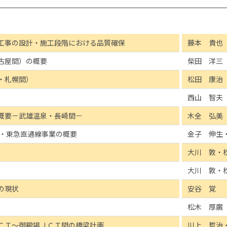
工事の設計・施工段階における品質確保
藤本 貴也
古屋間）の概要
柴田 洋三
・札幌間）
松田 康治
西山 智夫
概要－武雄温泉・長崎間－
木全 弘美
鉄・東急直通線事業の概要
金子 伸生
大川 敦・
大川 敦・
の現状
安谷 覚
松木 厚廣
ＣＴ～御殿場ＪＣＴ間の橋梁計画
川上 哲治