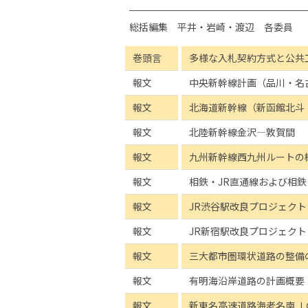
総括編集 平井・岩崎・渡辺 各委員
巻頭言
多様な入札契約方式と公共
報文
中央新幹線計画（品川・名
報文
北海道新幹線（新函館北斗
報文
北陸新幹線金沢―敦賀間
報文
九州新幹線西九州ルートの
報文
相鉄・JR直通線および相
報文
JR渋谷駅改良プロジェクト
報文
JR新宿駅改良プロジェクト
報文
三大都市圏環状道路の整備
報文
有明海沿岸道路の計画概要
報文
新東名高速道路海老名南Ｊ