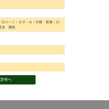
・ロハーニ・タラ・Ｎ・片岡 哲貴・川
菊池 喜昭
次号へ