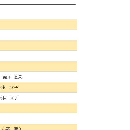
・福山 恵夫
松本 立子
松本 立子
・小野 聖久