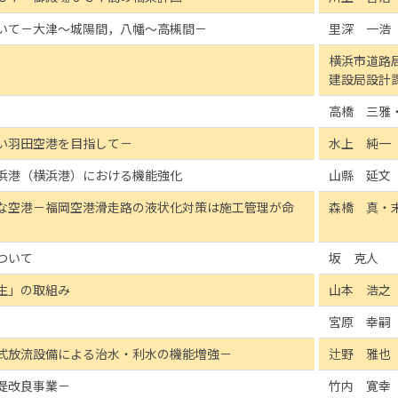
いて－大津～城陽間，八幡～高槻間－
里深 一浩
横浜市道路
建設局設
高橋 三雅
い羽田空港を目指して－
水上 純一
浜港（横浜港）における機能強化
山縣 延文
な空港－福岡空港滑走路の液状化対策は施工管理が命
森橋 真・
ついて
坂 克人
生」の取組み
山本 浩之
宮原 幸嗣
式放流設備による治水・利水の機能増強－
辻野 雅也
堤改良事業－
竹内 寛幸