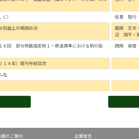
ＬＣ）
佐貫 智行
９回盛土の締固め⑲
龍岡 文夫
辺 翔平・
１６回 部分係数設定例１－鉄道標準における杭の鉛
西岡 英俊
０１４年）既刊号総目次
ム社
へ
書籍のご案内
企業理念