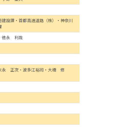
局建設課・首都高速道路（株）・神奈川
計課
・徳永 利哉
末永 正次・波多江裕司・大橋 修