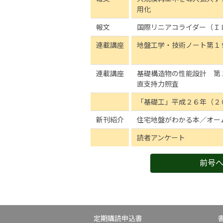
用化
報文
国際リニアコライダー（Ｉ
連載講座
地盤工学・技術ノート第１
連載講座
基礎構造物の性能設計 第
直支持力照査
「基礎工」平成２６年（２
新刊紹介
住宅地盤がわかる本／オー
読者アンケート
前号
定期購読申込書