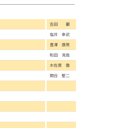
吉田 巌
塩井 幸武
豊澤 康男
和田 克哉
木佐貫 徹
関谷 堅二