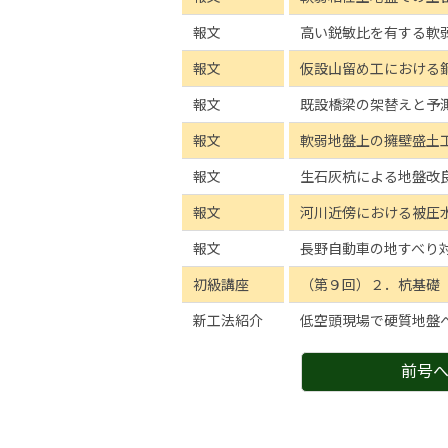
報文
高い鋭敏比を有する軟
報文
仮設山留め工における
報文
既設橋梁の架替えと予
報文
軟弱地盤上の擁壁盛土
報文
生石灰杭による地盤改
報文
河川近傍における被圧
報文
長野自動車の地すべり
初級講座
（第９回）２．杭基礎
新工法紹介
低空頭現場で硬質地盤へ
前号