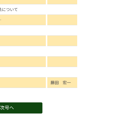
法について
―
藤田 宏一
次号へ