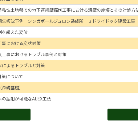
弱粘性土地盤での地下連続壁掘削工事における溝壁の崩壊とその対処方
鋼矢板沈下例―シンガポールジュロン造成所 ３ドライドック建設工事
測を超えた変位
工事における変状対策
良工事におけるトラブル事例と対策
水によるトラブルと対策
対策について
（深礎基礎）
の掘削が可能なALEX工法
へ