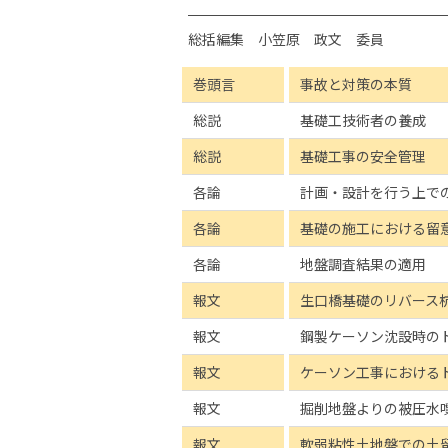
総括編集 小笠原 政文 委員
巻頭言
事故と対策の本質
総説
基礎工技術者の養成
総説
基礎工事の安全管理
各論
計画・設計を行う上で
各論
基礎の施工における留
各論
地盤調査結果の適用
報文
生口橋基礎のリバース
報文
鋼製ケーソン沈設時の
報文
ケーソン工事における
報文
掘削地盤よりの被圧水
報文
軟弱粘性土地盤での土