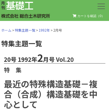
カートを確認（
0
）
ホーム
>
特集主題一覧
>
1992年
> 2月号
特集主題一覧
2
20号 1992年
月号 Vol.20
特 集
最近の特殊構造基礎－複
合（合成）構造基礎を中
心として