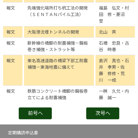
報文
先端強化場所打ち杭工法の開発
福島 弘文・村
（ＳＥＮＴＡＮパイル工法）
田 修・菱沼
登
報文
大阪港沈埋トンネルの開発
北山 斉
報文
新幹線の橋脚の耐震補強－鋼板
石橋 忠良・古
巻き補強・ストラット等
谷 時春
報文
東名高速道路の橋梁下部工耐震
倉沢 真也・石
補強－東海地震に備えて
井 孝男・佐
藤 修修・荒
川 一成
報文
鉄筋コンクリート橋脚の鋼板巻
一桝 久允・内
立てによる耐震補強
藤 誠一
前号へ
次号へ
定期購読申込書