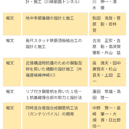
計・施工（川崎航路トンネル）
川 伸一・清
水 徹
報文
地中多壁基礎の設計と施工
和田 克哉・菅
原 聡・若林
登
報文
長尺スタッド鉄筋頂板結合工の
古池 正宏・吉
設計と施工
原 聡・高須賀
徹彰・片山 猛
報文
近接構造物防護のための鋼製型
森 満夫・田中
枠を用いた橋脚の設計施工（片
壽賀夫・杉山
福連絡線神崎川）
良夫・上田 正
一
報文
リブ付き鋼管杭を用いた１柱－
蓮田 常雄・高
１杭基礎接合部の耐力と設計法
田 啓一
報文
同時混合埋設合成鋼管杭工法
中野 賢一・島
（ガンテツパイル）の開発
崎 肇一・大
規 貢・日比野
信一