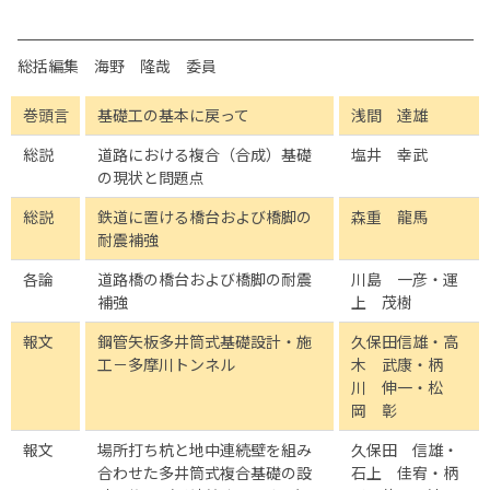
総括編集 海野 隆哉 委員
巻頭言
基礎工の基本に戻って
浅間 達雄
総説
道路における複合（合成）基礎
塩井 幸武
の現状と問題点
総説
鉄道に置ける橋台および橋脚の
森重 龍馬
耐震補強
各論
道路橋の橋台および橋脚の耐震
川島 一彦・運
補強
上 茂樹
報文
鋼管矢板多井筒式基礎設計・施
久保田信雄・高
工－多摩川トンネル
木 武康・柄
川 伸一・松
岡 彰
報文
場所打ち杭と地中連続壁を組み
久保田 信雄・
合わせた多井筒式複合基礎の設
石上 佳宥・柄