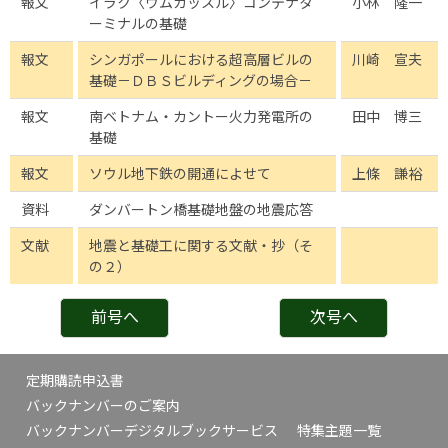
報文
イラク〈ウムカッスル〉コンテナタ
小林 隆一
ーミナルの基礎
報文
シンガポールにおける超高層ビルの
川崎 宣夫
基礎－ＤＢＳビルディングの場合－
報文
南ベトナム・カントー火力発電所の
田中 博三
基礎
報文
ソウル地下鉄の開通によせて
上條 謙裕
資料
ダンバートン橋基礎地盤の地震応答
文献
地震と基礎工に関する文献・抄（そ
の２）
前号へ
次号へ
定期購読申込書
バックナンバーのご案内
バックナンバーデジタルブックサービス
特集主題一覧