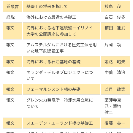
巻頭言
基礎工の将来を祝して
鮫島 茂
総説
海外における最近の基礎工
白石 俊多
報文
海外における地下連続壁－イリノイ
植田 進武
大学の公開講座に参加して－
報文
アムステルダムにおける圧気工法を用
片岡 功
いた地下鉄建設工事
報文
海外における石油基地の基礎
姫路 昭夫
報文
オランダ・デルタプロジェクトにつ
中薗 清治
いて
報文
フェーマルンスント橋の基礎
若月 政実
報文
グレン火力発電所 冷却水用立坑に
薬師寺克
ついて
己・菊地
健二
報文
スエーデン・エーランド橋の基礎工
後藤 英一