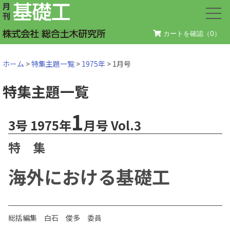
カートを確認（
0
）
ホーム
>
特集主題一覧
>
1975年
> 1月号
特集主題一覧
1
3号 1975年
月号 Vol.3
特 集
海外における基礎工
総括編集 白石 俊多 委員