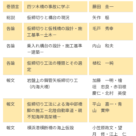
巻頭言
四ツ木橋の事故に学ぶ
藤田 圭一
総説
仮締切りと構台の現況
矢作 樞
各論
仮締切りと仮桟橋の設計・施
毛戸 秀幸
工基準－土木－
各論
乗入れ構台の設計・施工基準
内山 和夫
－建築－
各論
仮締切り工法の種類とその選
植松 一純
定
報文
岩盤上の鋼管矢板締切り工
加藤 一明・檜
（内海大橋）
垣 忠良・赤羽根
慶仁・北村 英俊
報文
仮締切り工法による海中部橋
平山 嘉一・青
脚の施工－北陸自動車道・親
山 實伸
不知海岸高架橋－
報文
横浜港横断橋の海上仮設
小笠原政文・望
月 修・江上 仁