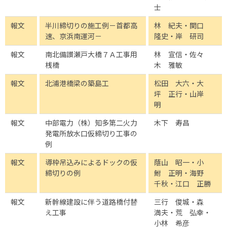
士
報文
半川締切りの施工例－首都高
林 紀夫・関口
速、京浜南運河－
隆史・岸 研司
報文
南北備讃瀬戸大橋７Ａ工事用
林 宣信・佐々
桟橋
木 雅敏
報文
北浦港橋梁の築島工
松田 大六・大
坪 正行・山岸
明
報文
中部電力（株）知多第二火力
木下 寿昌
発電所放水口仮締切り工事の
例
報文
導枠吊込みによるドックの仮
蔭山 昭一・小
締切りの例
鮒 正明・海野
千秋・江口 正勝
報文
新幹線建設に伴う道路橋付替
三行 俊城・森
え工事
満夫・荒 弘幸・
小林 希彦