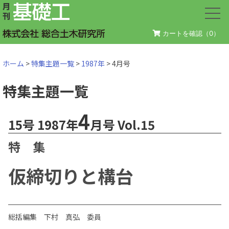
カートを確認（
0
）
ホーム
>
特集主題一覧
>
1987年
> 4月号
特集主題一覧
4
15号 1987年
月号 Vol.15
特 集
仮締切りと構台
総括編集 下村 真弘 委員