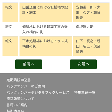
報文
山岳道路における仮桟橋の設
安藤進一郎・大
計・施工
串 久之・朝日
理登
報文
傾斜地における建築工事の乗
保坂陽之助
入れ構台の例
報文
下水処理場におけるトラス式
山下 真之・新
構台の例
田 昭二・茂呂
晴夫
前号へ
次号へ
定期購読申込書
バックナンバーのご案内
バックナンバーデジタルブックサービス
特集主題一覧
原稿執筆について
書籍のご案内
技術講習会