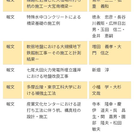
杭の施工－大宮南橋梁－
重 義和
報文
特殊水中コンクリートによる
徳永 忠彦・長谷
橋梁基礎の施工例
川義矩・広林日出
男・玉田 信二・
金井 恵嗣
報文
軟弱地盤における大規模地下
増田 義孝・大
鉄掘削工事－その施工と計測
門 信之
結果－
報文
七尾大田火力発電所埋立護岸
新畑 淳
における地盤改良工事
報文
多摩丘陵・東京工科大学にお
小幡 学・大杉
ける補強土工法
文哉
報文
産業文化センターにおける逆
寺本 隆幸・慶
打ち工法に伴う杭、構真柱の
伊 道夫・呉 昌
設計・施工
生・関 嘉男・園
部 隆夫・松田
敏夫