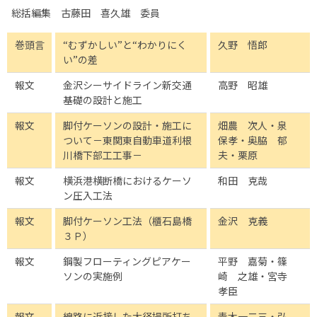
総括編集 古藤田 喜久雄 委員
巻頭言
“むずかしい”と“わかりにく
久野 悟郎
い”の差
報文
金沢シーサイドライン新交通
高野 昭雄
基礎の設計と施工
報文
脚付ケーソンの設計・施工に
畑農 次人・泉
ついて－東関東自動車道利根
保孝・奥脇 郁
川橋下部工工事－
夫・栗原
報文
横浜港横断橋におけるケーソ
和田 克哉
ン圧入工法
報文
脚付ケーソン工法（櫃石島橋
金沢 克義
３Ｐ）
報文
鋼製フローティングピアケー
平野 嘉菊・篠
ソンの実施例
崎 之雄・宮寺
孝臣
報文
線路に近接した大径場所打ち
青木一二三・弘