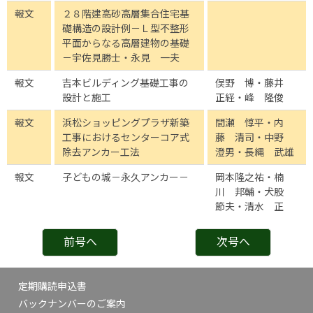
報文
２８階建高砂高層集合住宅基
礎構造の設計例－Ｌ型不整形
平面からなる高層建物の基礎
－宇佐見勝士・永見 一夫
報文
吉本ビルディング基礎工事の
俣野 博・藤井
設計と施工
正経・峰 隆俊
報文
浜松ショッピングプラザ新築
間瀬 惇平・内
工事におけるセンターコア式
藤 清司・中野
除去アンカー工法
澄男・長縄 武雄
報文
子どもの城－永久アンカー－
岡本隆之祐・楠
川 邦輔・犬股
節夫・清水 正
前号へ
次号へ
定期購読申込書
バックナンバーのご案内