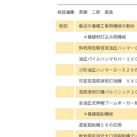
総括編集 斎藤 二郎 委員
総説
最近の基礎工事用機械の動向
＊基礎杭打込み用機械
斜杭用低騒音型油圧ハンマー
油圧パイルハンマＮＨ－１０
小形油圧ハンマーエース２５
可変型高周波杭打抜機 ＶＸ
高周波杭打機パルソニック２
全油圧式伸縮ブームオーガー
＊基礎掘削機械
遊星掘削機とその応用
軟岩用拡径式大口径掘削機ア