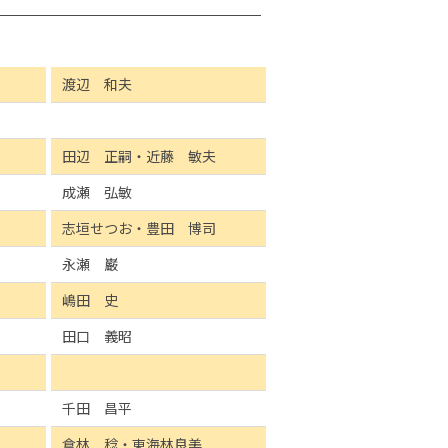
渡辺 和夫
田辺 正嗣・近藤 敏夫
成瀬 弘敏
志垣せつお・豊田 博司
永瀬 巌
嶋田 史
田口 義昭
千田 昌平
倉林 稔・東海林良美