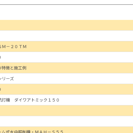
ＧＭ－２０ＴＭ
０
の特徴と施工例
シリーズ
０
杭打機 ダイワアトミック１５０
ーム式水中掘削機・ＭＡＨ－Ｓ５５