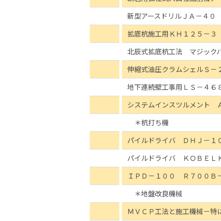
新型アースドリルＪＡ－４０
拡底杭施工用ＫＨ１２５－３
北辰式拡底杭工法 マジック
伸縮式油圧クラムシェルＳ－
地下連続壁工事用ＬＳ－４６
システムインスツルメント 
＊杭打ち機
パイルドライバ ＤＨＪ－１
パイルドライバ ＫＯＢＥＬ
ＩＰＤ－１００ Ｒ７００Ｂ
＊地盤改良機械
ＭＶＣＰ工法と施工機械－特