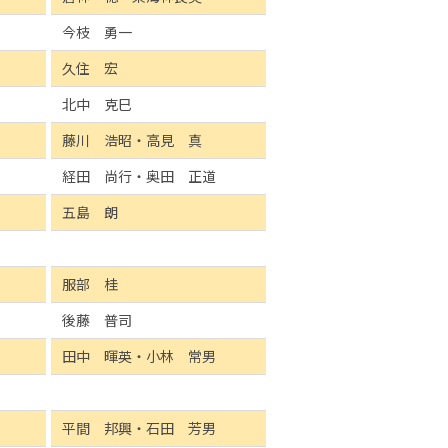
今枝 勇一
久住 宏
北中 克巳
藤川 浩昭・高見 真
経田 尚行・奥田 正道
五島 朗
服部 桂
後藤 普司
田中 暉英・小林 常男
平間 邦興・石田 芳男