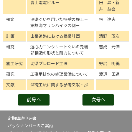
青山電電ビル－
田 昇・新
井 益喜
報文
深礎ぐいを用いた擁壁の施工－
楠 達夫
東熱海マリンハイツの例－
計画
山岳道路における橋梁計画
清野 茂次
研究
遠心力コンクリートぐいの先端
吉成 元伸
部構造の形状と耐力について
施工研究
切梁プレロード工法
野尻 明美
研究
工事用排水の処理設備について
渡辺 匡通
文献
深礎工法に関する参考文献・抄
前号へ
次号へ
定期購読申込書
バックナンバーのご案内