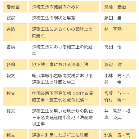
巻頭言
深礎工法の発展のために
斎藤 義治
総説
深礎工法の現状と展望
藤田 圭一
各論
深礎工法によるくいの設計上の
林 宣熙
問題点
各論
深礎工法における施工上の問題
高田 悟
点
各論
地下鉄工事における深礎工法
渡辺 健
報文
総武本線小岩駅高架橋における
小林 充・八
深礎工法の計画と施工
巻 一幸
報文
中国道西下野高架橋における深
宮崎 与一・
礎工事－施工例と載荷試験－
竹村 陽一
報文
深礎工法を用いた地辷りの防止
井 哲郎・根
－東名高速道路小金地区法面防
岸 克典
災工事－
報文
深礎を利用した逆打工法計画－
北後 寿・宮