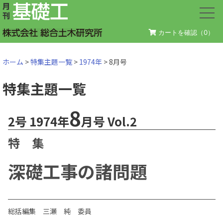
カートを確認（
0
）
ホーム
>
特集主題一覧
>
1974年
> 8月号
特集主題一覧
8
2号 1974年
月号 Vol.2
特 集
深礎工事の諸問題
総括編集 三瀬 純 委員