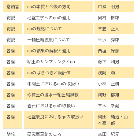
巻頭言
quの本質と今後の方向
中瀬 明男
総説
地盤工学へのquの適用
奥村 樹郎
総説
quの規格について
三笠 正人
総説
一軸圧縮強度について
半沢 秀郎
各論
quの結果の解釈と適用
西垣 好彦
各論
粘土のサンプリングとqu
藤下 利男
各論
quのばらつきと設計値
浅岡 顕
各論
中間土におけるquの取扱い
小林 正樹
各論
砂質土の浸水一軸圧縮試験
陶野 郁雄
各論
岩石におけるquの取扱い
三木 幸蔵
各論
地盤改良におけるquの取扱い
岡田 純治・山
本嘉一郎
随想
研究室草創のころ
森田 紀元