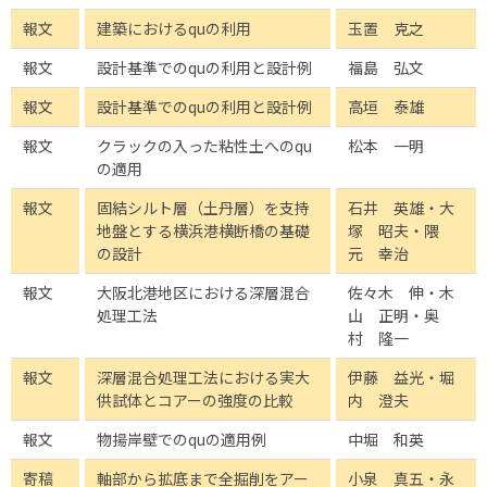
報文
建築におけるquの利用
玉置 克之
報文
設計基準でのquの利用と設計例
福島 弘文
報文
設計基準でのquの利用と設計例
高垣 泰雄
報文
クラックの入った粘性土へのqu
松本 一明
の適用
報文
固結シルト層（土丹層）を支持
石井 英雄・大
地盤とする横浜港横断橋の基礎
塚 昭夫・隈
の設計
元 幸治
報文
大阪北港地区における深層混合
佐々木 伸・木
処理工法
山 正明・奥
村 隆一
報文
深層混合処理工法における実大
伊藤 益光・堀
供試体とコアーの強度の比較
内 澄夫
報文
物揚岸壁でのquの適用例
中堀 和英
寄稿
軸部から拡底まで全掘削をアー
小泉 真五・永