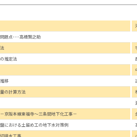
問題点･･･高橋賢之助
法
の推定法
推移
量の計算方法
－京阪本線東福寺～三条間地下化工事－
盤における土留め工の地下水対策例
切排水工事