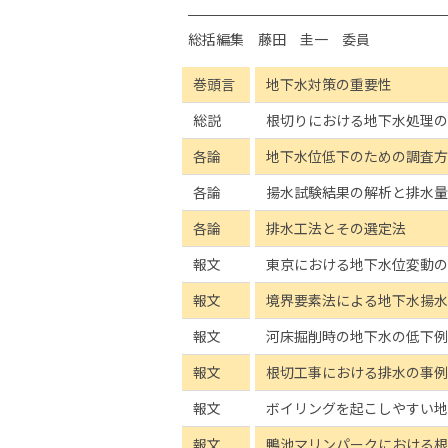
総括編集 藤田 圭一 委員
巻頭言
地下水対策の重要性
総説
根切りにおける地下水処理の
各論
地下水位低下のための調査方
各論
揚水試験結果の解析と排水量
各論
排水工法とその選定法
報文
東京における地下水位変動の
報文
境界要素法による地下水揚水
報文
河床掘削時の地下水の低下例
報文
根切工事における排水の事例
報文
ボイリングを起こしやすい地
報文
鴨池マリンパークにおける根