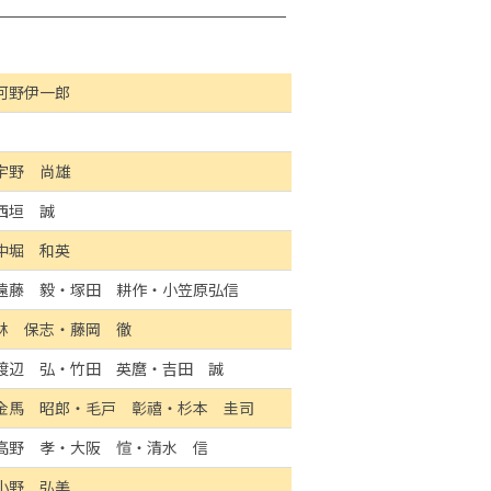
河野伊一郎
宇野 尚雄
西垣 誠
中堀 和英
遠藤 毅・塚田 耕作・小笠原弘信
林 保志・藤岡 徹
渡辺 弘・竹田 英麿・吉田 誠
金馬 昭郎・毛戸 彰禧・杉本 圭司
高野 孝・大阪 愃・清水 信
小野 弘美