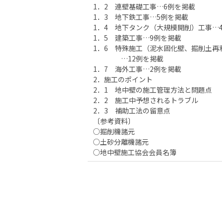
1．2 連壁基礎工事…6例を掲載
1．3 地下鉄工事…5例を掲載
1．4 地下タンク（大規模開削）工事…
1．5 建築工事…9例を掲載
1．6 特殊施工（泥水固化壁、掘削土再
…12例を掲載
1．7 海外工事…2例を掲載
2．施工のポイント
2．1 地中壁の施工管理方法と問題点
2．2 施工中予想されるトラブル
2．3 補助工法の留意点
〔参考資料〕
○掘削機諸元
○土砂分離機諸元
○地中壁施工協会会員名簿