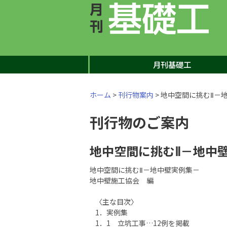
月刊基礎工
ホーム
>
刊行物案内
> 地中空間に挑むⅡ－
刊行物のご案内
地中空間に挑むⅡ－地中
地中空間に挑むⅡ－地中壁実例集－
地中壁施工協会 編
〈主な目次〉
1．実例集
1．1 立坑工事…12例を掲載