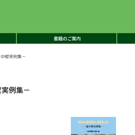
書籍のご案内
地中壁実例集－
壁実例集－